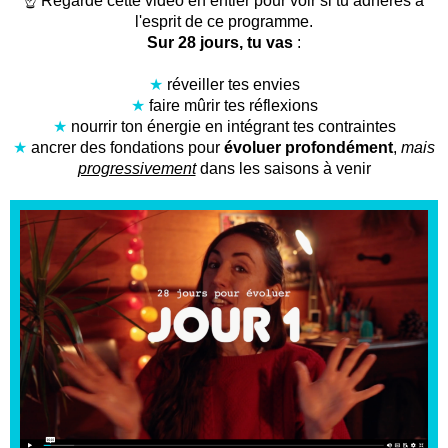
☝️ Regarde cette vidéo en entier pour voir si tu adhères à
l'esprit de ce programme.
Sur 28 jours, tu vas
:
★
réveiller tes envies
★
faire mûrir tes réflexions
★
nourrir ton énergie en intégrant tes contraintes
★
ancrer des fondations pour
évoluer profondément
,
mais
progressivement
dans les saisons à venir