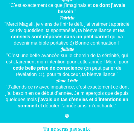
"C'est exactement ce que j'imaginais et
ce dont j'avais
besoin
."
Patricia
"Merci Magali, je viens de finir le défi, j'ai vraiment apprécié
ce rdv quotidien, ta spontanéité, ta bienveillance et
tes
conseils sont déposés dans un petit carnet
qui va
devenir ma bible portative ;)) Bonne continuation !"
Juliette
"C’est une belle avancée sur le chemin de la sérénité, qui
est clairement mon intention pour cette année ! Merci pour
cette belle prise de conscience
(on peut parler de
révélation ☺️), pour ta douceur, ta bienveillance."
Anne-Cécile
"J’attends ce rv avec impatience, c’est exactement ce dont
j’ai besoin en ce début d’année. Je m’aperçois que depuis
quelques mois
j’avais un tas d’envies et d’intentions en
sommeil
et débuter l’année ainsi m’enchante."
💛
Tu ne seras pas seul.e