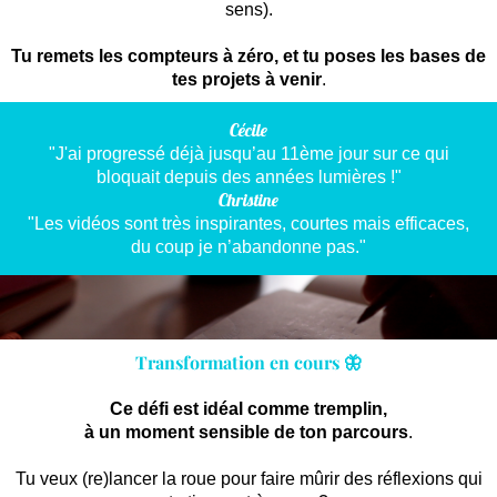
sens).
Tu remets les compteurs à zéro, et tu poses les bases de
tes projets à venir
.
Cécile
"J'ai progressé déjà jusqu’au 11ème jour sur ce qui
bloquait depuis des années lumières !"
Christine
"Les vidéos sont très inspirantes, courtes mais efficaces,
du coup je n’abandonne pas."
Transformation en cours 🦋
Ce défi est idéal comme tremplin,
à un moment sensible de ton parcours
.
Tu veux (re)lancer la roue pour faire mûrir des réflexions qui