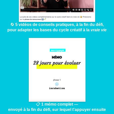
🔄
5 vidéos de conseils pratiques, à la fin du défi,
pour adapter les bases du cycle créatif à la
vraie vie
📋
1 mémo complet —
envoyé à la fin du défi, sur lequel t'appuyer ensuite