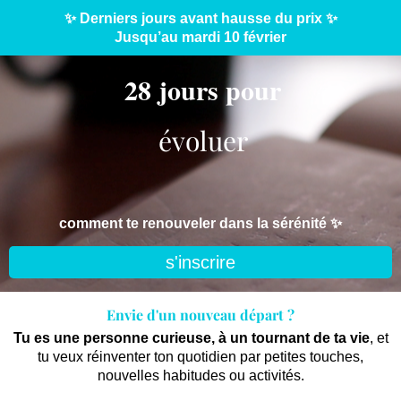
✨ Derniers jours avant hausse du prix ✨
Jusqu’au mardi 10 février
28 jours pour
évoluer
comment te renouveler dans la sérénité ✨
s'inscrire
Envie d'un nouveau départ ?
Tu es une personne curieuse, à un tournant de ta vie
, et
tu veux réinventer ton quotidien par petites touches,
nouvelles habitudes ou activités.