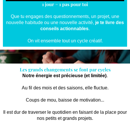
1 jour = 1 pas pour toi
Que tu engages des questionnements, un projet, une
nouvelle habitude ou une nouvelle activité,
je te livre des
conseils actionnables
.
On vit ensemble tout un cycle créatif.
Les grands changements se font par cycles
Notre énergie est précieuse (et limitée)
.
Au fil des mois et des saisons, elle fluctue.
Coups de mou, baisse de motivation...
Il est dur de traverser le quotidien en faisant de la place pour
nos petits et grands projets.